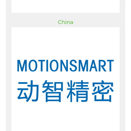
China
China
Motionsmart Precision Technology
Co., Ltd.
Rm.706, Bldg.#1, No. 500
Zhangheng Rd., Pudong, Shanghai,
China 201204
T:
+86-21- 6837 0027
E:
info@motionsmart.cn