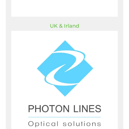
UK & Irland
UK & Irland
Photon Lines Ltd
Magenta, 2 Brookhill Way
Banbury OX16 3ED
United Kingdom
T:
+44 333 2427905
E:
info-uk@photonlines.com