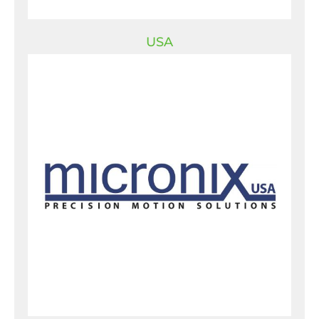
USA
USA
Micronix USA
11555 Coley River Cir Ste A
Fountain Valley, CA 92708
USA
T:
+1 949-480-0538
E:
info@micronixusa.com