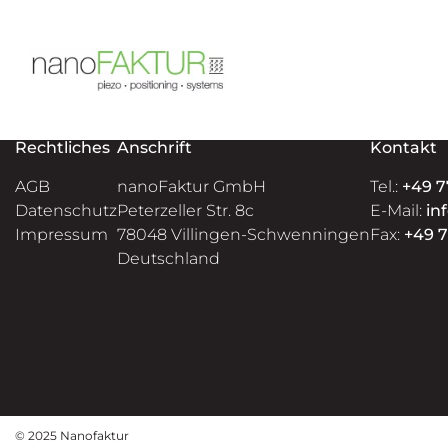
Rechtliches
Anschrift
Kontakt
AGB
nanoFaktur GmbH
Tel.:
+49 7
Datenschutz
Peterzeller Str. 8c
E-Mail:
in
Impressum
78048 Villingen-Schwenningen
Fax:
+49 7
Deutschland
© 2025 Nanofaktur