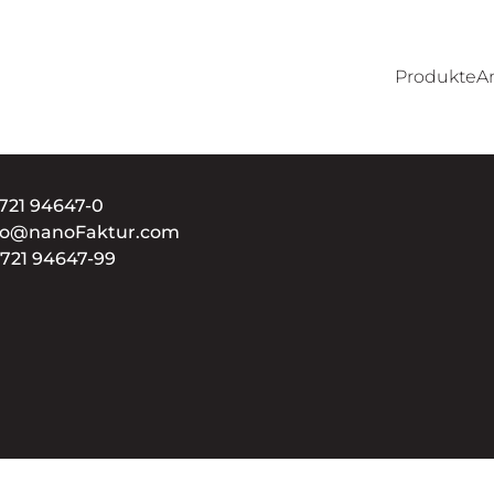
Produkte
A
721 94647-0
fo@nanoFaktur.com
721 94647-99